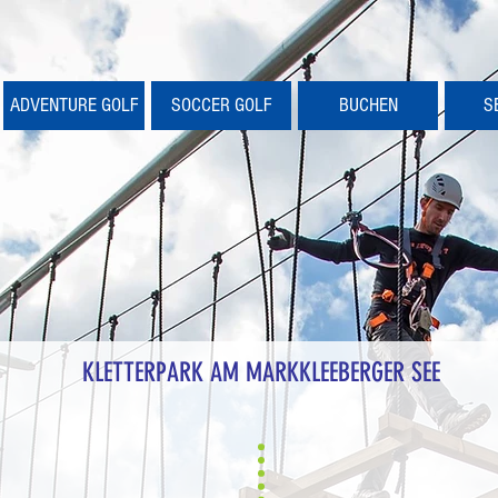
ADVENTURE GOLF
SOCCER GOLF
BUCHEN
S
KLETTERPARK
AM MARKKLEEBERGER SEE