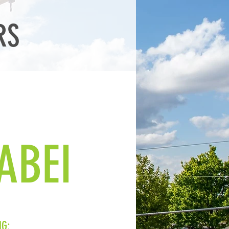
RS
ABEI
G: