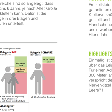
reiche sind so angelegt, dass
Freizeitklei
chs 6 Jahre, je nach Alter, Größe
garantieren 
klettern kann. Dafür ist die
Kletterverkn
ge in drei Etagen und
gestellt und 
fen unterteilt.
Handschuhe 
uns erworbe
Hier erfahrt 
HIGHLIGHTS
Einmalig ist
über das Le
Für einen Ad
300 Meter la
verspricht d
Nervenkitzel
Leere?
!