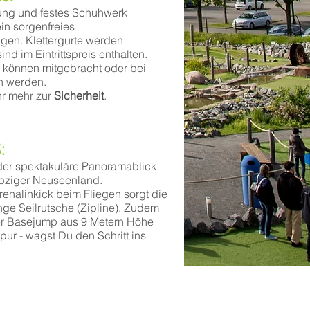
dung und festes Schuhwerk
ein sorgenfreies
ügen. Klettergurte werden
sind im Eintrittspreis enthalten.
können mitgebracht oder bei
n werden.
Ihr mehr zur
Sicherheit
.
:
 der spektakuläre Panoramablick
ipziger Neuseenland.
renalinkick beim Fliegen sorgt die
nge Seilrutsche (Zipline).
Zudem
er Basejump aus 9 Metern Höhe
 pur - wagst Du den
Schritt ins