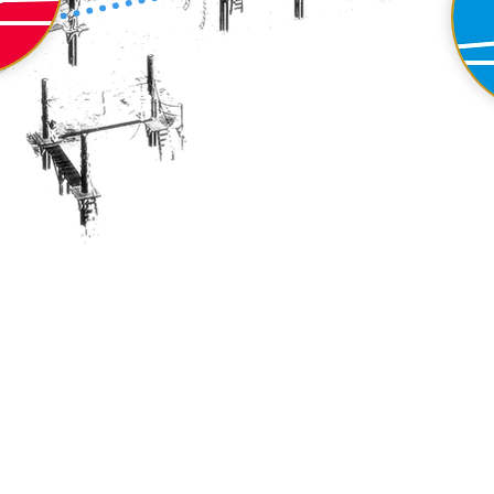
one - für Abenteurer: in luftiger 