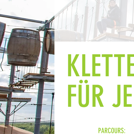
KLETT
FÜR J
PARCOURS: