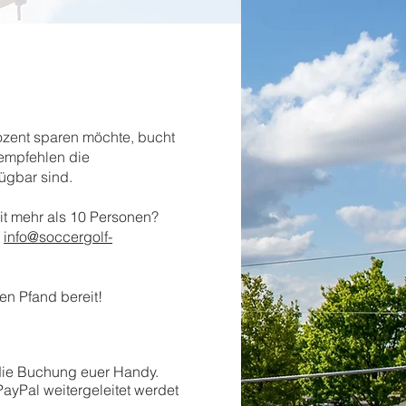
rozent sparen möchte, bucht
 empfehlen die
fügbar sind.
it mehr als 10 Personen?
n
info@soccergolf-
en Pfand bereit!
r die Buchung euer Handy.
PayPal weitergeleitet werdet