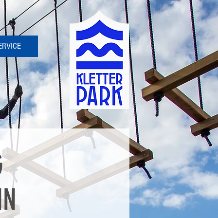
ERVICE
G
IN